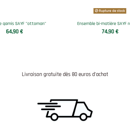
 royauté
Sarouel jean's SAYF pur sang (noir)
59,90 €
Livraison gratuite dès 80 euros d'achat