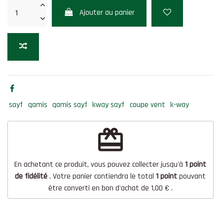
Ajouter au panier
sayf
qamis
qamis sayf
kway sayf
coupe vent
k-way
redeem
En achetant ce produit, vous pouvez collecter jusqu'à
1
point
de fidélité
. Votre panier contiendra le total
1
point
pouvant
être converti en bon d'achat de
1,00 €
.