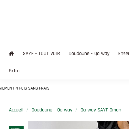
SAYF - TOUT VOIR
Doudoune - Qa way
Ense
Extra
Accueil
Doudoune - Qa way
Qa-way SAYF Oman