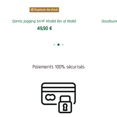
Rupture de stock
ne qamis SAYF "ottoman"
Ensemble bi-matière SAYF
64,90 €
74,90 €
Paiements 100% sécurisés