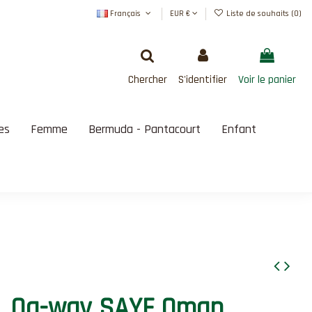
Français
EUR €
Liste de souhaits (
0
)
Chercher
S'identifier
Voir le panier
es
Femme
Bermuda - Pantacourt
Enfant
SATISFAIT OU REMBOURSÉ
Qa-way SAYF Oman