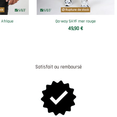
Rupture de stock
Qamis jogging SAYF Khalid ibn al Walid
Doudou
49,90 €
Satisfait ou remboursé