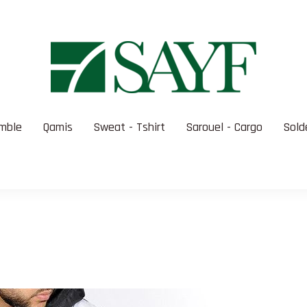
mble
Qamis
Sweat - Tshirt
Sarouel - Cargo
Sold