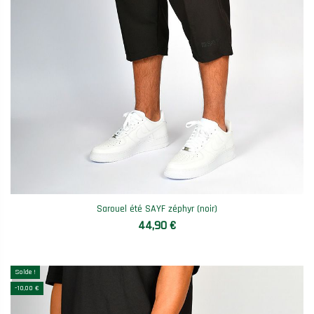
Sarouel été SAYF zéphyr (noir)
44,90 €
Solde !
-10,00 €