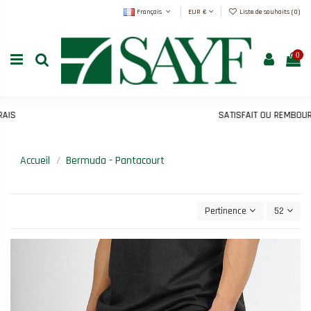
Français
EUR €
Liste de souhaits (
0
)
0
SATISFAIT OU REMBOURSÉ
Accueil
Bermuda - Pantacourt
Pertinence
52