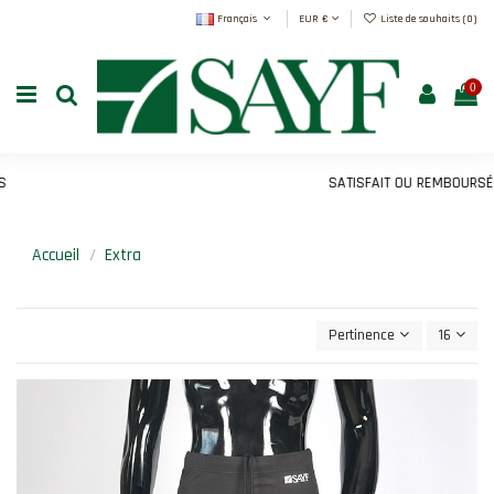
Français
EUR €
Liste de souhaits (
0
)
0
SATISFAIT OU REMBOURSÉ
Accueil
Extra
Pertinence
16