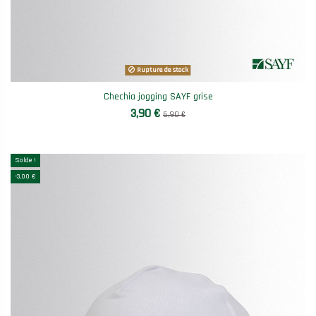
Rupture de stock
Chechia jogging SAYF grise
3,90 €
6,90 €
Solde !
-3,00 €