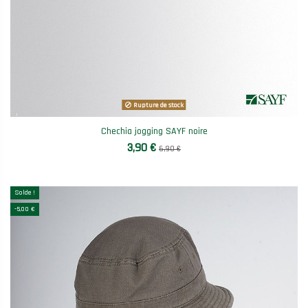
Rupture de stock
Chechia jogging SAYF noire
3,90 €
6,90 €
Solde !
-5,00 €