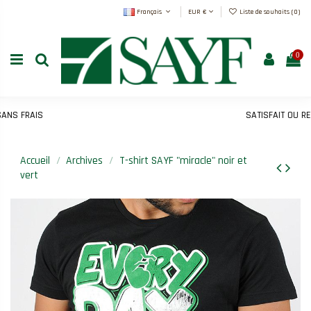
Français
EUR €
Liste de souhaits (
0
)
0
 FRAIS
SATISFAIT OU REMB
Accueil
Archives
T-shirt SAYF "miracle" noir et
vert