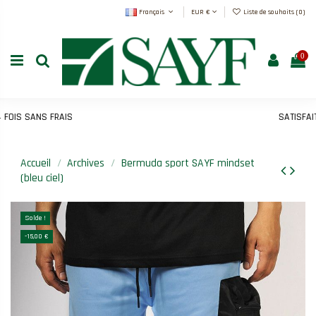
Français
EUR €
Liste de souhaits (
0
)
0
IS SANS FRAIS
SATISFAIT 
Accueil
Archives
Bermuda sport SAYF mindset
(bleu ciel)
Solde !
-15,00 €