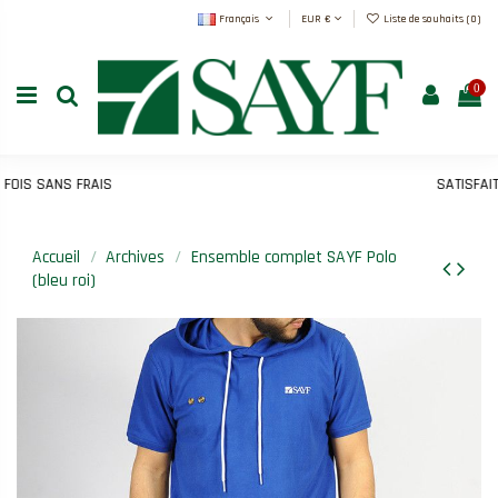
Français
EUR €
Liste de souhaits (
0
)
0
IS SANS FRAIS
SATISFAIT 
Accueil
Archives
Ensemble complet SAYF Polo
(bleu roi)