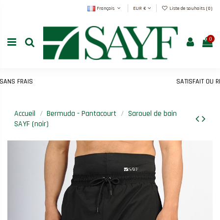
Français
EUR €
Liste de souhaits (
0
)
0
NS FRAIS
SATISFAIT OU REM
Accueil
Bermuda - Pantacourt
Sarouel de bain
SAYF (noir)